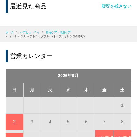
最近見た商品
履歴を残さない
ホーム
>
ヘアビューティ
>
育毛ケア・頭皮ケア
>
オーレックス ヘアトニックブルー<ネーブルオレンジの香り>
営業カレンダー
2026年8月
日
月
火
水
木
金
土
1
2
3
4
5
6
7
8