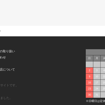
O
の取り扱い
わせ
日
月
店について
2
3
4
9
10
1
16
17
1
販サイトです。
23
24
2
30
31
しました。
※日曜日は定休