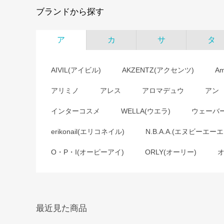
ブランドから探す
ア
カ
サ
タ
AIVIL(アイビル)
AKZENTZ(アクセンツ)
A
アリミノ
アレス
アロマデュウ
アン
インターコスメ
WELLA(ウエラ)
ウェーバ
erikonail(エリコネイル)
N.B.A.A.(エヌビーエーエ
O・P・I(オーピーアイ)
ORLY(オーリー)
最近見た商品