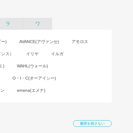
ラ
ワ
ビー)
AVANCE(アヴァンセ)
アモロス
インス）
イリヤ
イルガ
ミ)
WAHL(ウォール)
O・I・C(オーアイシー)
ョン
emena(エメナ)
履歴を残さない