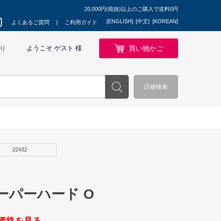
20,000円(税抜)以上のご購入で送料0円
[ENGLISH]
[中文]
[KOREAN]
よくあるご質問
ご利用ガイド
買い物かご
り
ようこそ ゲスト 様
詳細検索
22432
ーパーハード O