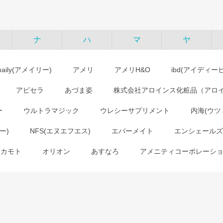
ナ
ハ
マ
ヤ
maily(アメイリー)
アメリ
アメリH&O
ibd(アイディー
アピセラ
あづま姿
株式会社アロインス化粧品（アロ
ー
ウルトラマジック
ウレシーサプリメント
内海(ウツ
ー)
NFS(エヌエフエス)
エバーメイト
エンシェールズ
オカモト
オリオン
あすなろ
アメニティコーポレーシ