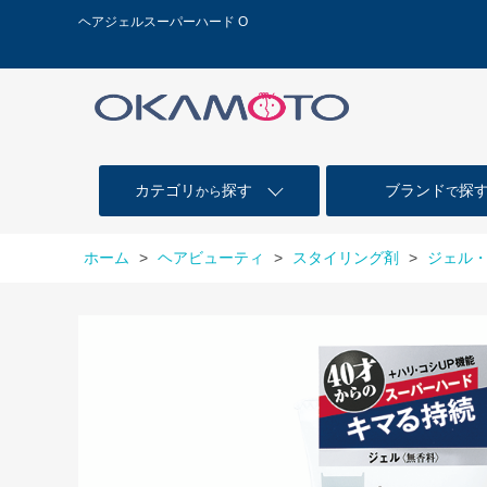
ヘアジェルスーパーハード O
カテゴリ
探す
ブランド
探
から
で
ホーム
>
ヘアビューティ
>
スタイリング剤
>
ジェル