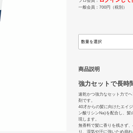
ログインして
プロ会員：
一般会員：
700
円（税別）
商品説明
強力セットで長時
速乾かつ強力なセット力でヘ
剤です。
40才からの髪に向けたエイ
ン酸リシンNa)を配合し、
現します。
無香料で髪に香りを残さず、
り、湿気や汗に強いため崩れ