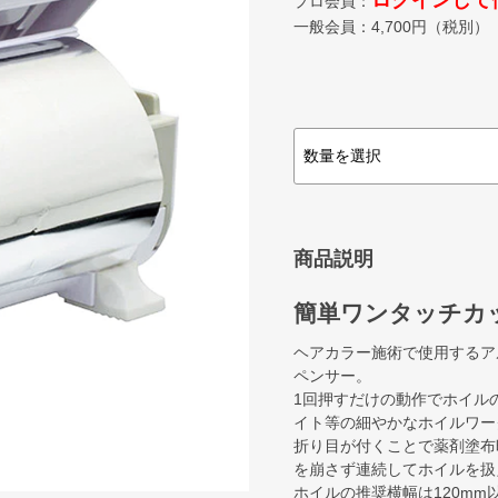
ログインして
プロ会員：
一般会員：
4,700
円（税別）
商品説明
簡単ワンタッチカ
ヘアカラー施術で使用するア
ペンサー。
1回押すだけの動作でホイル
イト等の細やかなホイルワー
折り目が付くことで薬剤塗布
を崩さず連続してホイルを扱
ホイルの推奨横幅は120mm