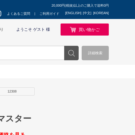
20,000円(税抜)以上のご購入で送料0円
[ENGLISH]
[中文]
[KOREAN]
よくあるご質問
ご利用ガイド
買い物かご
り
ようこそ ゲスト 様
詳細検索
12308
マスター