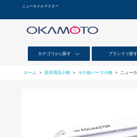
ニューホイルマスター
カテゴリ
探す
ブランド
探
から
で
ホーム
>
美容用品小物
>
その他パーマ小物
>
ニュー