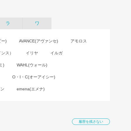
ラ
ワ
ビー)
AVANCE(アヴァンセ)
アモロス
インス）
イリヤ
イルガ
ミ)
WAHL(ウォール)
O・I・C(オーアイシー)
ョン
emena(エメナ)
履歴を残さない