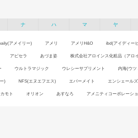
ナ
ハ
マ
ヤ
maily(アメイリー)
アメリ
アメリH&O
ibd(アイディー
アピセラ
あづま姿
株式会社アロインス化粧品（アロ
ー
ウルトラマジック
ウレシーサプリメント
内海(ウツ
ー)
NFS(エヌエフエス)
エバーメイト
エンシェールズ
オカモト
オリオン
あすなろ
アメニティコーポレーシ