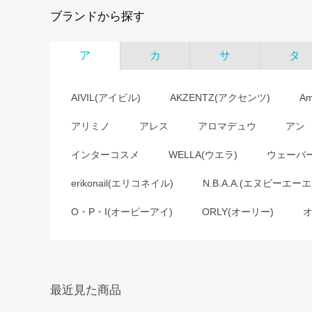
ブランドから探す
ア
カ
サ
タ
AIVIL(アイビル)
AKZENTZ(アクセンツ)
A
アリミノ
アレス
アロマデュウ
アン
インターコスメ
WELLA(ウエラ)
ウェーバ
erikonail(エリコネイル)
N.B.A.A.(エヌビーエーエ
O・P・I(オーピーアイ)
ORLY(オーリー)
最近見た商品