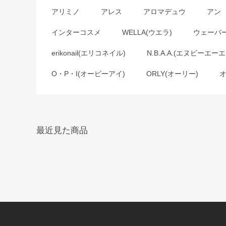
アリミノ
アレス
アロマデュウ
アン
インターコスメ
WELLA(ウエラ)
ウェーバ
erikonail(エリコネイル)
N.B.A.A.(エヌビーエーエ
O・P・I(オーピーアイ)
ORLY(オーリー)
最近見た商品