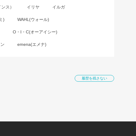
インス）
イリヤ
イルガ
ミ)
WAHL(ウォール)
O・I・C(オーアイシー)
ョン
emena(エメナ)
履歴を残さない