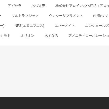
アピセラ
あづま姿
株式会社アロインス化粧品（アロ
ー
ウルトラマジック
ウレシーサプリメント
内海(ウツ
ー)
NFS(エヌエフエス)
エバーメイト
エンシェールズ
オカモト
オリオン
あすなろ
アメニティコーポレーシ