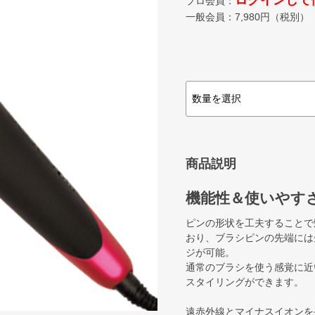
ログインして
プロ会員：
一般会員：
7,980
円（税別）
商品説明
機能性＆使いやす
ピンの形状を工夫することで
おり、ブラシピンの先端には
ジが可能。
通常のブラシを使う感覚に近
スタイリングができます。
遠赤外線とマイナスイオンを