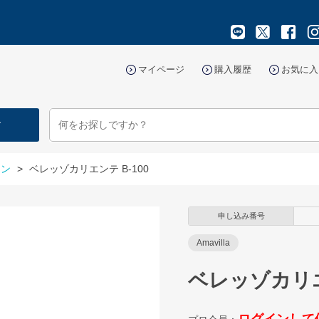
マイページ
購入履歴
お気に入
す
ロン
>
ベレッゾカリエンテ B-100
申し込み番号
Amavilla
ベレッゾカリエ