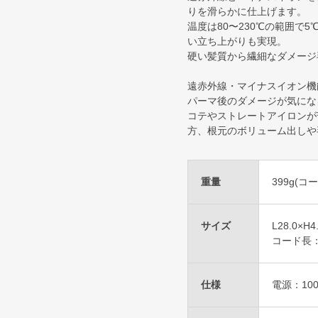
りを滑らかに仕上げます。
温度は80〜230℃の範囲で
い立ち上がりも実現。
硬い髪質から繊細なダメージ
遠赤外線・マイナスイオン機
パーマ後のダメージが気にな
コテやストレートアイロンが
方、根元のボリューム出しや
重量
399g(コ
サイズ
L28.0×H4
コード長：
仕様
電源：100