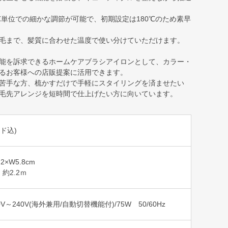
5℃単位での細かな調節が可能で、初期設定は180℃のため素早
毛まで、髪質に合わせた温度で使い分けていただけます。
能を訴求できるホームケアブラシアイロンとして、カラー・
るお客様への店販提案に活用できます。
苦手な方、梳かすだけで手軽にスタイリングを済ませたい
毛先アレンジを短時間で仕上げたい方に向いています。
ード込)
.2×W5.8cm
約2.2ｍ
V～240V(海外兼用/自動切替機能付)/75W 50/60Hz