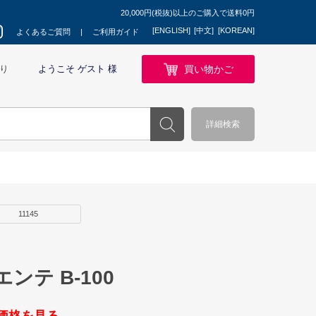
20,000円(税抜)以上のご購入で送料0円
[ENGLISH]
[中文]
[KOREAN]
よくあるご質問
ご利用ガイド
買い物かご
り
ようこそ ゲスト 様
詳細検索
11145
ンテ B-100