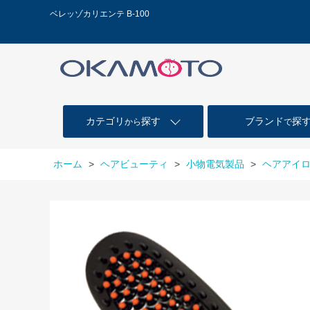
ベレッゾカリエンテ B-100
カテゴリ
探す
ブランド
探
から
で
ホーム
>
ヘアビューティ
>
小物電気製品
>
ヘアアイ