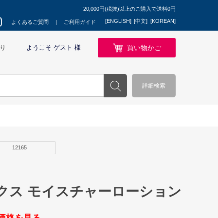
20,000円(税抜)以上のご購入で送料0円
[ENGLISH]
[中文]
[KOREAN]
よくあるご質問
ご利用ガイド
買い物かご
り
ようこそ ゲスト 様
詳細検索
12165
クス モイスチャーローション