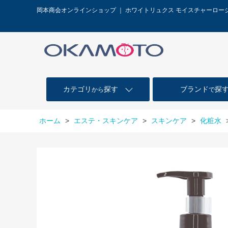
岡本商会オンラインショップ ｜ ホワイトリュクス モイスチャーロ
カテゴリ
探す
ブランド
探
から
で
ホーム
>
エステ・スキンケア
>
スキンケア
>
化粧水