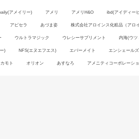
maily(アメイリー)
アメリ
アメリH&O
ibd(アイディー
アピセラ
あづま姿
株式会社アロインス化粧品（アロ
ー
ウルトラマジック
ウレシーサプリメント
内海(ウツ
ー)
NFS(エヌエフエス)
エバーメイト
エンシェールズ
オカモト
オリオン
あすなろ
アメニティコーポレーシ