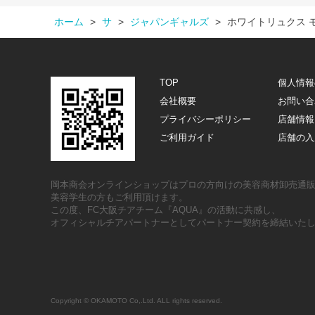
ホーム
>
サ
>
ジャパンギャルズ
>
ホワイトリュクス 
TOP
個人情報
会社概要
お問い合
プライバシーポリシー
店舗情報
ご利用ガイド
店舗の入
岡本商会オンラインショップはプロの方向けの美容商材卸売通
美容学生の方もご利用頂けます。
この度、FC大阪チアチーム『AQUA』の活動に共感し、
オフィシャルチアパートナーとしてパートナー契約を締結いた
Copyright © OKAMOTO Co,.Ltd. ALL rights reserved.