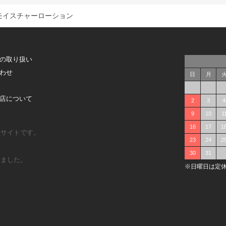
モイスチャーローション
の取り扱い
わせ
日
月
店について
2
3
4
9
10
1
16
17
1
販サイトです。
23
24
2
30
31
しました。
※日曜日は定休