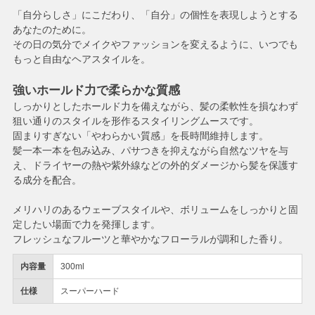
「自分らしさ」にこだわり、「自分」の個性を表現しようとする
あなたのために。
その日の気分でメイクやファッションを変えるように、いつでも
もっと自由なヘアスタイルを。
強いホールド力で柔らかな質感
しっかりとしたホールド力を備えながら、髪の柔軟性を損なわず
狙い通りのスタイルを形作るスタイリングムースです。
固まりすぎない「やわらかい質感」を長時間維持します。
髪一本一本を包み込み、パサつきを抑えながら自然なツヤを与
え、ドライヤーの熱や紫外線などの外的ダメージから髪を保護す
る成分を配合。
メリハリのあるウェーブスタイルや、ボリュームをしっかりと固
定したい場面で力を発揮します。
フレッシュなフルーツと華やかなフローラルが調和した香り。
内容量
300ml
仕様
スーパーハード