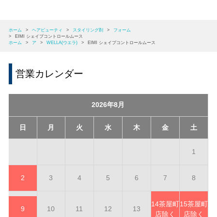
ホーム
>
ヘアビューティ
>
スタイリング剤
>
フォーム
>
EIMI シェイプコントロールムース
ホーム
>
ア
>
WELLA(ウエラ)
>
EIMI シェイプコントロールムース
営業カレンダー
2026年8月
日
月
火
水
木
金
土
1
2
3
4
5
6
7
8
14
茶屋町
15
茶屋町
9
10
11
12
13
店除く
店除く