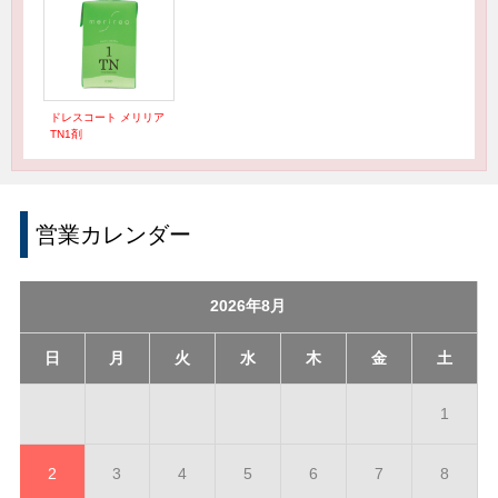
ドレスコート メリリア
TN1剤
営業カレンダー
2026年8月
日
月
火
水
木
金
土
1
2
3
4
5
6
7
8