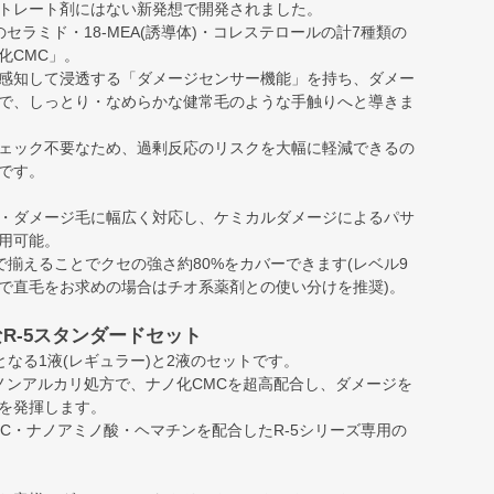
トレート剤にはない新発想で開発されました。
セラミド・18-MEA(誘導体)・コレステロールの計7種類の
化CMC」。
感知して浸透する「ダメージセンサー機能」を持ち、ダメー
で、しっとり・なめらかな健常毛のような手触りへと導きま
ェック不要なため、過剰反応のリスクを大幅に軽減できるの
です。
・ダメージ毛に幅広く対応し、ケミカルダメージによるパサ
用可能。
で揃えることでクセの強さ約80%をカバーできます(レベル9
で直毛をお求めの場合はチオ系薬剤との使い分けを推奨)。
R-5スタンダードセット
となる1液(レギュラー)と2液のセットです。
ノンアルカリ処方で、ナノ化CMCを超高配合し、ダメージを
を発揮します。
MC・ナノアミノ酸・ヘマチンを配合したR-5シリーズ専用の