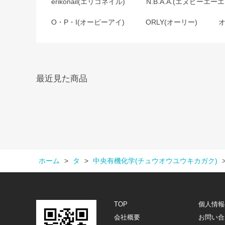
erikonail(エリコネイル)
N.B.A.A.(エヌビーエーエ
O・P・I(オーピーアイ)
ORLY(オーリー)
最近見た商品
ホーム
>
タ
>
中央有機化学(チュウオウユウキカガク)
TOP
個人情報
会社概要
お問い合