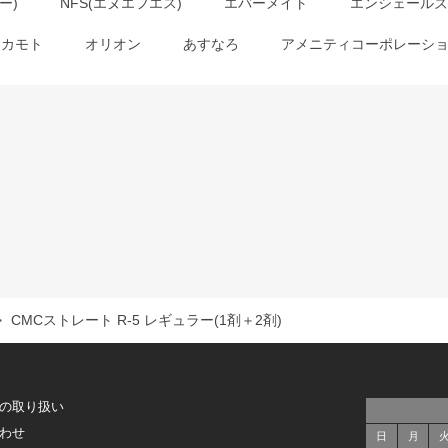
ー)
NFS(エヌエフエス)
エバーメイト
エンシェールズ
オカモト
オリオン
あすなろ
アメニティコーポレーシ
>
CMCストレート R-5 レギュラー(1剤＋2剤)
の取り扱い
わせ
日
月