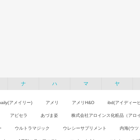
ナ
ハ
マ
ヤ
maily(アメイリー)
アメリ
アメリH&O
ibd(アイディー
アピセラ
あづま姿
株式会社アロインス化粧品（アロ
ー
ウルトラマジック
ウレシーサプリメント
内海(ウツ