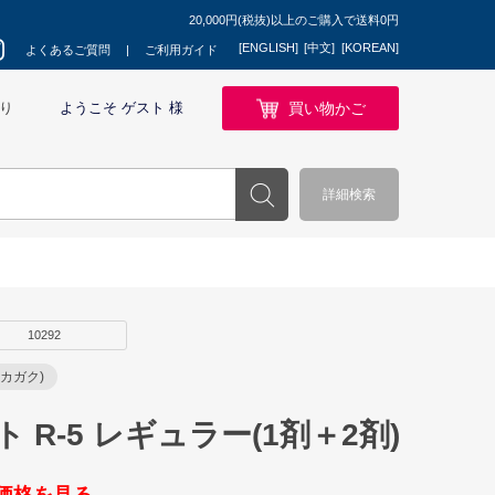
20,000円(税抜)以上のご購入で送料0円
[ENGLISH]
[中文]
[KOREAN]
よくあるご質問
ご利用ガイド
買い物かご
り
ようこそ ゲスト 様
詳細検索
10292
カガク)
 R-5 レギュラー(1剤＋2剤)