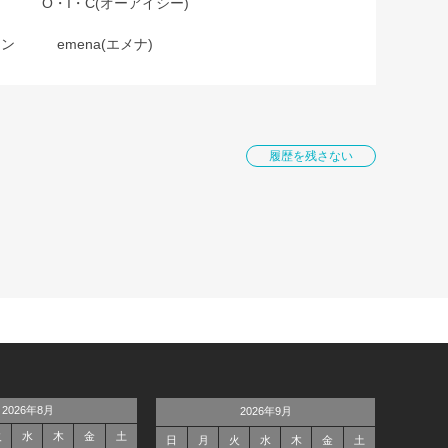
O・I・C(オーアイシー)
ョン
emena(エメナ)
履歴を残さない
2026年8月
2026年9月
火
水
木
金
土
日
月
火
水
木
金
土