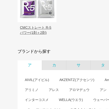
CMCストレート R-5
パワー(1剤＋2剤)
ブランドから探す
ア
カ
サ
タ
AIVIL(アイビル)
AKZENTZ(アクセンツ)
A
アリミノ
アレス
アロマデュウ
アン
インターコスメ
WELLA(ウエラ)
ウェーバ