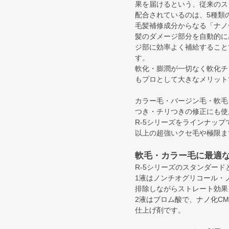
果を届けるという、従来のス
配合されているのは、5種類の
毛髪補修成分からなる「ナノ
髪のダメージ部分を自動的に
ジ部に効率よく補給すること
す。
軟化・膨潤が一切なく軟化チ
もプロとして大きなメリット
カラー毛・バージン毛・軟毛
つき・チリつきの修正にも使
R-5シリーズをラインナップ
以上の超強いクセ毛や極限ま
軟毛・カラー毛に最適な
R-5シリーズのスタンダード
1液はノンチオグリコール・
排除しながらストレート効果
2液はブロム酸で、ナノ化C
仕上げ剤です。