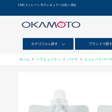
CMCストレート R-5 レギュラー(1剤＋2剤)
カテゴリ
探す
ブランド
探
から
で
ホーム
>
ヘアビューティ
>
パーマ
>
ストレートパー