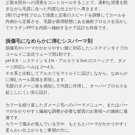
ど親水部分への浸透をコントロールすることで、過剰な浸透を防
ぎながら毛質に合った均質な仕上がりへ導きます。
2剤では中性ブロムで浸透と定着のスピードを調整してカールを
内側から定着させ、毛髪が膨潤状態にある施術プロセスを活かし
てケラチンPPTを内部へ補給するケア設計も特長です。
損傷毛になめらかに弾むシスパーマ剤
損傷毛やパーマがかかりやすい髪に対応したシステインタイプの
コールド二浴式ウェーブ用1剤です。
pH 8.8・システイン 6.1%・アルカリ 6.0ml のスペックで、ダメ
ージ対応レベルは 2〜4.5。
チオ系と比較してアルカリをマイルドに設計しながら、なめらか
に弾むカール質感を実現します。
毛髪のダメージ差を感知して均質に作用し、オーバープロセスを
起こしにくい安心設計。
カラーを繰り返したダメージ毛へのパーマメニュー、またはパー
マがかかりやすく繊細な調整が必要な髪質のお客様への施術に最
適です。
カラーで傷みが進んでいる方や、もともとパーマがかかりやすく
柔らかい仕上がりをご希望の方に。