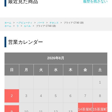
最近見た商品
履歴を残さない
ホーム
>
ヘアビューティ
>
パーマ
>
チオシス
>
プライア CT40 1剤
ホーム
>
ラ
>
ルベル
>
プライア CT40 1剤
営業カレンダー
2026年8月
日
月
火
水
木
金
土
1
2
3
4
5
6
7
8
14
茶屋町
15
茶屋町
9
10
11
12
13