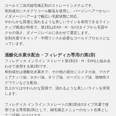
コールド二浴式縮毛矯正剤のストレートシステムです。
有効成分にチオグリコール酸塩を使用し、バージンヘアーからハ
イダメージヘアーまで幅広い毛髪状態に対応。
やわらかな質感と流れるような美しいラインを表現できるライン
ナップ構成が特長で、第1剤はEXH・H・Sの3タイプから毛質や
クセの強さ、ダメージレベルに合わせて選定します。
全剤共通でキャップ・中間リンスが必要なコールドプロセスとな
っています。
過酸化水素水配合・フィレディカ専用の第2剤
フィレディカ インライン ストレート第1剤(S・H・EXH)と組み合
わせて使用する第2剤です。
有効成分は過酸化水素水で、その他の成分にコメヌカ油、マカデ
ミアナッツ油、ホホバ油、オリブ油、ローズヒップ油、植物性ス
クワランなどを配合。
仕上がりはやわらかな質感で、流れるような美しいラインを実現
します。
フィレディカ インライン ストレートの第1剤全3タイプ共通で使
用できる専用第2剤として、縮毛矯正メニューのセット在庫とし
てご活用いただけます。