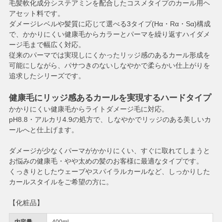
毛髪軟化成分システアミンを配合したコスメタイプのカール用ヘ
アセット料です。
ダメージレベルや髪質に応じて選べる3タイプ(Hα・Rα・Sα)構成
で、かかりにくい健康毛からカラーとパーマを繰り返すハイダメ
ージ毛まで幅広く対応。
従来のパーマでは実現しにくかったリッジ感のあるカール形成を
可能にしながら、パサつきのないしなやかで柔らかい仕上がりを
追求したシリーズです。
健康毛にリッジ感あるカールを実現するハードタイプ
かかりにくい健康毛からライトダメージ毛に対応。
pH8.8・アルカリ4.9の処方で、しなやかでリッジのある美しいカ
ールへと仕上げます。
ダメージが少なくパーマがかかりにくい、すぐに取れてしまうと
お悩みの健康毛・やや太めの髪のお客様に最適なタイプです。
くっきりとしたウェーブやスパイラルカールなど、しっかりした
カールスタイルをご希望の方に。
【化粧品】
内容量
400ml