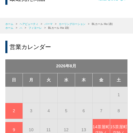
ホーム
>
ヘアビューティ
>
パーマ
>
カーリングローション
>
BLカール Hα 1剤
ホーム
>
ハ
>
フィヨーレ
>
BLカール Hα 1剤
営業カレンダー
2026年8月
日
月
火
水
木
金
土
1
2
3
4
5
6
7
8
14
茶屋町
15
茶屋町
9
10
11
12
13
店除く
店除く