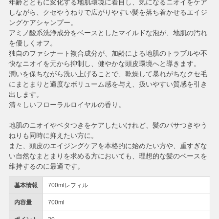
年齢とともに変化する地肌環境に着目し、気になるニオイをケア
しながら、クセやうねりで広がりやすい髪を落ち着かせるエイジ
ングケアシャンプー。
アミノ酸系洗浄成分をベースとしたマイルドな泡が、地肌の汚れ
を優しくオフ。
独自のファシナート複合成分が、加齢による地肌のトラブルや不
快なニオイを元から抑制し、健やかな頭皮環境へと導きます。
潤いを保ちながら洗い上げることで、乾燥して暴れがちなクセ毛
にまとまりと適度なボリューム感を与え、扱いやすい質感を引き
出します。
清々しいフローラルロイヤルの香り。
地肌のニオイやベタつきをケアしたいけれど、髪のパサつきやう
ねりも同時に抑えたい方に。
また、頭皮のエイジングケアを本格的に始めたい方や、重すぎな
い自然なまとまりを求める方においても、理想的な髪のベースを
維持するのに最適です。
基本情報
700mlレフィル
内容量
700ml