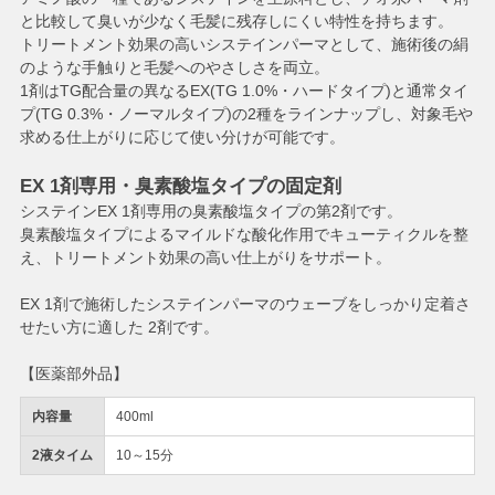
と比較して臭いが少なく毛髪に残存しにくい特性を持ちます。
トリートメント効果の高いシステインパーマとして、施術後の絹
のような手触りと毛髪へのやさしさを両立。
1剤はTG配合量の異なるEX(TG 1.0%・ハードタイプ)と通常タイ
プ(TG 0.3%・ノーマルタイプ)の2種をラインナップし、対象毛や
求める仕上がりに応じて使い分けが可能です。
EX 1剤専用・臭素酸塩タイプの固定剤
システインEX 1剤専用の臭素酸塩タイプの第2剤です。
臭素酸塩タイプによるマイルドな酸化作用でキューティクルを整
え、トリートメント効果の高い仕上がりをサポート。
EX 1剤で施術したシステインパーマのウェーブをしっかり定着さ
せたい方に適した 2剤です。
【医薬部外品】
内容量
400ml
2液タイム
10～15分