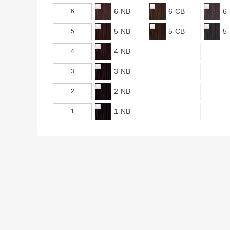
6-NB
6-CB
6
6
5-NB
5-CB
5
5
4-NB
4
3-NB
3
2-NB
2
1-NB
1