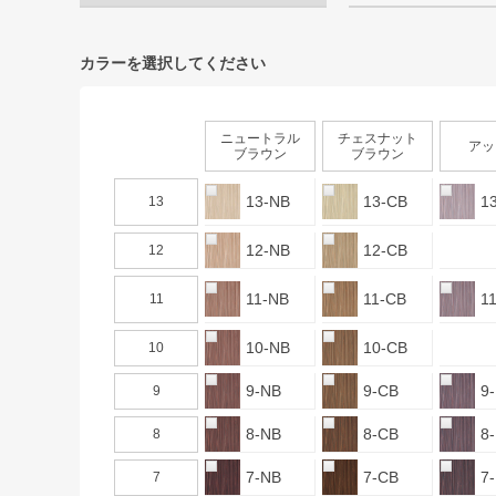
カラーを選択してください
ニュートラル
チェスナット
アッ
ブラウン
ブラウン
13-NB
13-CB
1
13
12-NB
12-CB
12
11-NB
11-CB
1
11
10-NB
10-CB
10
9-NB
9-CB
9
9
8-NB
8-CB
8
8
7-NB
7-CB
7
7