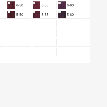
6-50
6-55
6-60
5-50
5-55
5-60