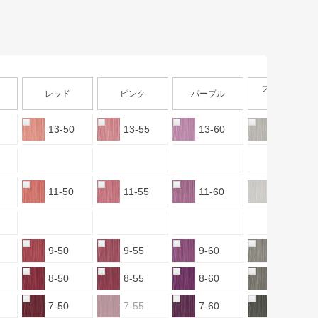
スモーキー
レッド
ピンク
パープル
アッシュ
13-50
13-55
13-60
13-sAS
11-50
11-55
11-60
11-sAS
9-50
9-55
9-60
9-sAS
8-50
8-55
8-60
8-sAS
7-50
7-55
7-60
7-sAS