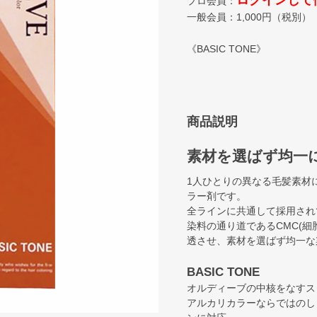
ログインして
プロ会員：
一般会員：
1,000
円（税別）
《BASIC TONE》
商品説明
素材を選ばず均一
1人ひとりの異なる毛髪素材
ラー剤です。
全ラインに共通して採用され
染料の通り道であるCMC(
透させ、素材を選ばず均一な
BASIC TONE
オルディーブの中核をなすス
アルカリカラーならではのし