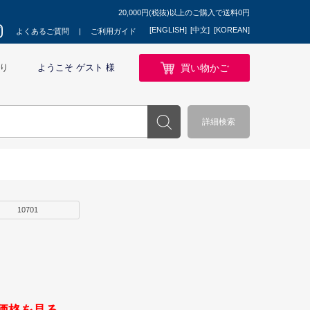
20,000円(税抜)以上のご購入で送料0円
[ENGLISH]
[中文]
[KOREAN]
よくあるご質問
ご利用ガイド
買い物かご
り
ようこそ ゲスト 様
詳細検索
10701