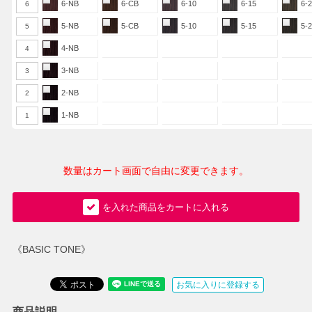
6-NB
6-CB
6-10
6-15
6-
6
5-NB
5-CB
5-10
5-15
5-
5
4-NB
4
3-NB
3
2-NB
2
1-NB
1
数量はカート画面で自由に変更できます。
を入れた商品をカートに入れる
《BASIC TONE》
お気に入りに登録する
商品説明