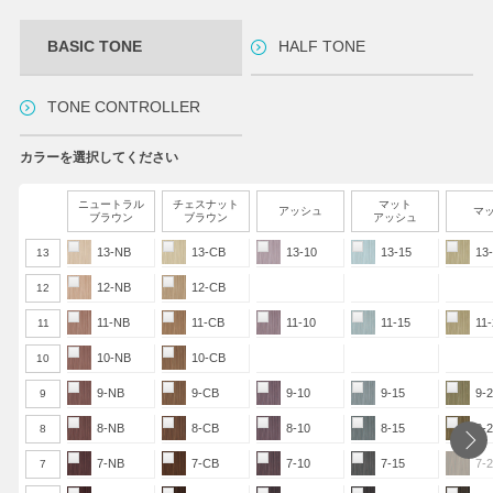
BASIC TONE
HALF TONE
TONE CONTROLLER
カラーを選択してください
ニュートラル
チェスナット
マット
アッシュ
マ
ブラウン
ブラウン
アッシュ
13-NB
13-CB
13-10
13-15
13
13
12-NB
12-CB
12
11-NB
11-CB
11-10
11-15
11
11
10-NB
10-CB
10
9-NB
9-CB
9-10
9-15
9-
9
8-NB
8-CB
8-10
8-15
8-
8
7-NB
7-CB
7-10
7-15
7-
7