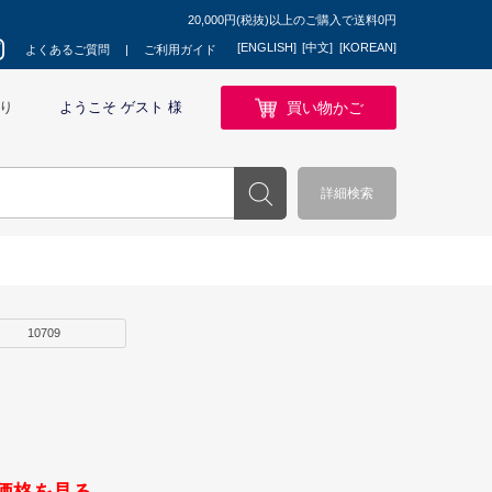
20,000円(税抜)以上のご購入で送料0円
[ENGLISH]
[中文]
[KOREAN]
よくあるご質問
ご利用ガイド
買い物かご
り
ようこそ ゲスト 様
詳細検索
10709