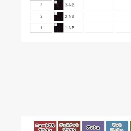
3-NB
3
2-NB
2
1-NB
1