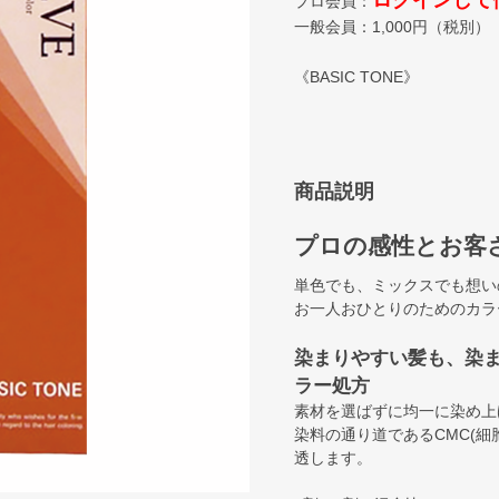
ログインして
プロ会員：
一般会員：
1,000
円（税別）
《BASIC TONE》
商品説明
プロの感性とお客
単色でも、ミックスでも想い
お一人おひとりのためのカラ
染まりやすい髪も、染
ラー処方
素材を選ばずに均一に染め上
染料の通り道であるCMC(
透します。