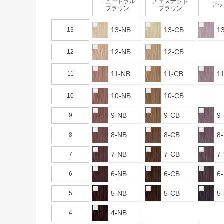
ニュートラル
チェスナット
アッ
ブラウン
ブラウン
13-NB
13-CB
1
13
12-NB
12-CB
12
11-NB
11-CB
1
11
10-NB
10-CB
10
9-NB
9-CB
9
9
8-NB
8-CB
8
8
7-NB
7-CB
7
7
6-NB
6-CB
6
6
5-NB
5-CB
5
5
4-NB
4