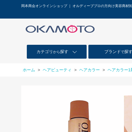
岡本商会オンラインショップ ｜ オルディーブプロの方向け美容商材
カテゴリ
探す
ブランド
探
から
で
ホーム
>
ヘアビューティ
>
ヘアカラー
>
ヘアカラー1