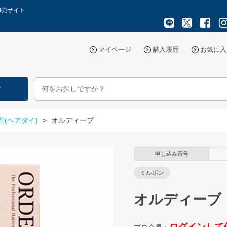
卸売サイト
マイページ
購入履歴
お気に入
す
剤(ヘアダイ)
>
オルディーブ
申し込み番号
ミルボン
オルディーブ