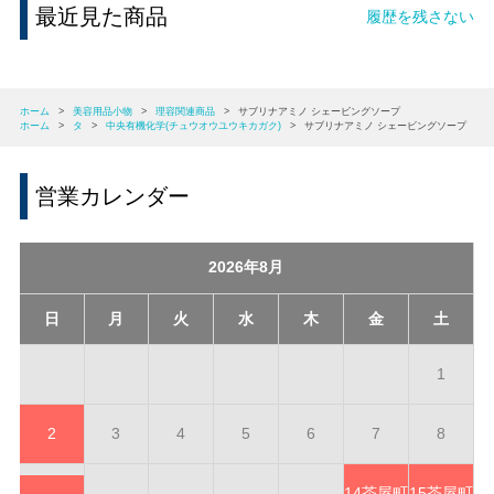
最近見た商品
履歴を残さない
ホーム
>
美容用品小物
>
理容関連商品
>
サブリナアミノ シェービングソープ
ホーム
>
タ
>
中央有機化学(チュウオウユウキカガク)
>
サブリナアミノ シェービングソープ
営業カレンダー
2026年8月
日
月
火
水
木
金
土
1
2
3
4
5
6
7
8
14
茶屋町
15
茶屋町