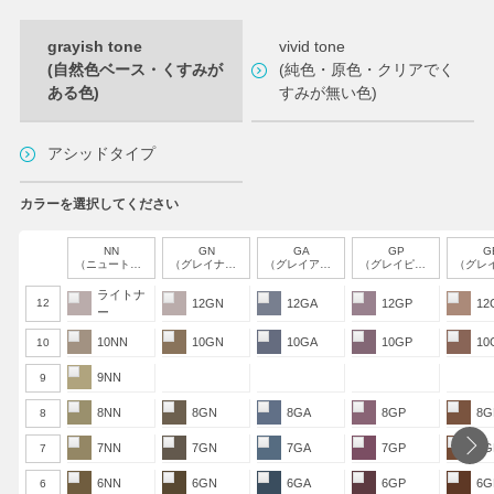
grayish tone
vivid tone
(自然色ベース・くすみが
(純色・原色・クリアでく
ある色)
すみが無い色)
アシッドタイプ
カラーを選択してください
NN
GN
GA
GP
G
（ニュートラル）
（グレイナチュラル）
（グレイアッシュ）
（グレイピンク）
（グレイブラ
ライトナ
12
12GN
12GA
12GP
12
ー
10NN
10GN
10GA
10GP
10
10
9NN
9
8NN
8GN
8GA
8GP
8G
8
7NN
7GN
7GA
7GP
7G
7
6NN
6GN
6GA
6GP
6G
6