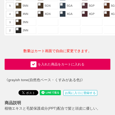
5NN
5GN
5GA
5GP
5G
5
4NN
4GN
4GA
4GP
4G
4
3NN
3
2NN
2
数量はカート画面で自由に変更できます。
を入れた商品をカートに入れる
《grayish tone(自然色ベース・くすみがある色)》
お気に入りに登録する
商品説明
植物エキスと毛髪保護成分(PPT)配合で髪と頭皮に優しい。