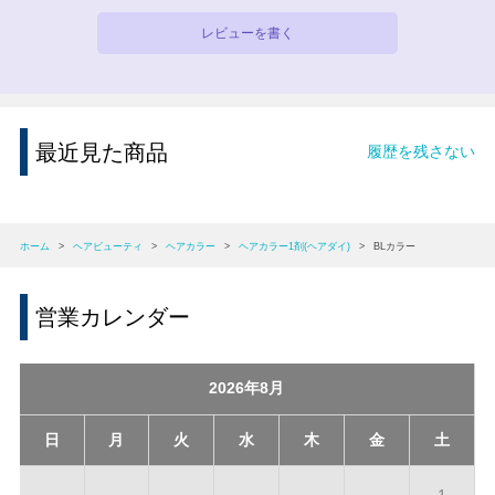
レビューを書く
最近見た商品
履歴を残さない
ホーム
>
ヘアビューティ
>
ヘアカラー
>
ヘアカラー1剤(ヘアダイ)
>
BLカラー
営業カレンダー
2026年8月
日
月
火
水
木
金
土