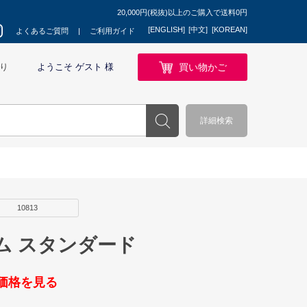
20,000円(税抜)以上のご購入で送料0円
[ENGLISH]
[中文]
[KOREAN]
よくあるご質問
ご利用ガイド
買い物かご
り
ようこそ ゲスト 様
詳細検索
10813
ム スタンダード
価格を見る