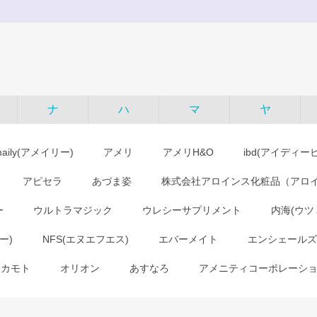
ナ
ハ
マ
ヤ
maily(アメイリー)
アメリ
アメリH&O
ibd(アイディー
アピセラ
あづま姿
株式会社アロインス化粧品（アロ
ー
ウルトラマジック
ウレシーサプリメント
内海(ウツ
ー)
NFS(エヌエフエス)
エバーメイト
エンシェールズ
オカモト
オリオン
あすなろ
アメニティコーポレーシ