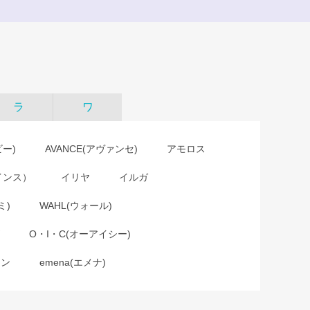
ラ
ワ
ビー)
AVANCE(アヴァンセ)
アモロス
インス）
イリヤ
イルガ
ミ)
WAHL(ウォール)
O・I・C(オーアイシー)
ョン
emena(エメナ)