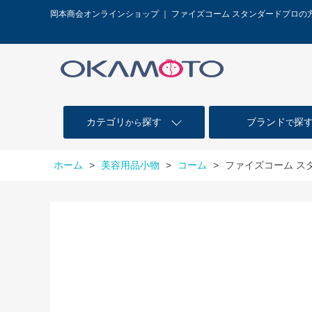
岡本商会オンラインショップ ｜ ファイズコーム スタンダードプロ
カテゴリ
探す
ブランド
探
から
で
ホーム
>
美容用品小物
>
コーム
>
ファイズコーム ス