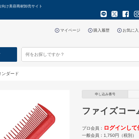
の方向け美容商材卸売サイト
マイページ
購入履歴
お気に入
す
タンダード
申し込み番号
ファイズコー
ログインして
プロ会員：
一般会員：
1,750
円（税別）