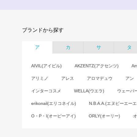
ブランドから探す
ア
カ
サ
タ
AIVIL(アイビル)
AKZENTZ(アクセンツ)
A
アリミノ
アレス
アロマデュウ
アン
インターコスメ
WELLA(ウエラ)
ウェーバ
erikonail(エリコネイル)
N.B.A.A.(エヌビーエーエ
O・P・I(オーピーアイ)
ORLY(オーリー)