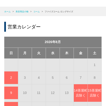
ホーム
>
美容用品小物
>
コーム
>
ファイズコーム ロングサイズ
営業カレンダー
2026年8月
日
月
火
水
木
金
土
1
2
3
4
5
6
7
8
14
茶屋町
15
茶屋町
9
10
11
12
13
店除く
店除く