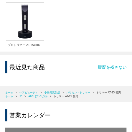
プロトリマー AT-15G06
最近見た商品
履歴を残さない
ホーム
>
ヘアビューティ
>
小物電気製品
>
バリカン・トリマー
>
トリマー AT-15 替刃
ホーム
>
ア
>
AIVIL(アイビル)
>
トリマー AT-15 替刃
営業カレンダー