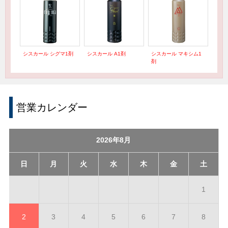
シスカール シグマ1剤
シスカール A1剤
シスカール マキシム1
剤
営業カレンダー
2026年8月
日
月
火
水
木
金
土
1
2
3
4
5
6
7
8