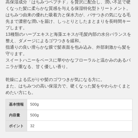
高保湿成分「はちみつペプチド」を贅沢に配合し、潤い不足で硬
くなった髪に柔らかな質感を与える保湿特化型トリートメント。
はちみつ由来の優れた吸着力と保水力が、パサつきの気になる毛
先まで濃密な潤いを届け、しっとりとしたまとまりを長時間キー
プします。
13種類のハーブエキスと海藻エキスが毛髪内部の水分バランスを
整え、ダメージによるゴワつきを緩和。
指通りの良い滑らかな膜で髪表面を包み込み、外部刺激から髪を
守ります。
スイートハニーをベースに華やかなフローラルと温かみのあるバ
ニラが重なる、甘く優しい香り。
乾燥による広がりや髪のゴワつきが気になる方に。
また、はちみつの高い保湿力で、硬くなった髪をやわらかくまと
めたい方にも。
基本情報
500g
内容量
500g
ポイント
32