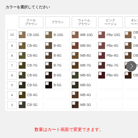
カラーを選択してください
クール
ウォーム
ピンク
オレ
ブラウン
ブラウン
ブラウン
ベージュ
ベー
OB
10
CB-10G
B-10G
WB-10G
PBe-10G
Ｇ
CB-9G
B-9G
WB-9G
PBe-9G
OB
9
CB-8G
B-8G
WB-8G
PBe-8G
OB
8
CB-7G
B-7G
WB-7G
PBe-7G
OB
7
CB-6G
B-6G
WB-6G
PBe-6G
OB
6
CB-5G
B-5G
WB-5G
5
CB-4G
WB-4G
4
CB-3G
WB-3G
3
数量はカート画面で変更できます。