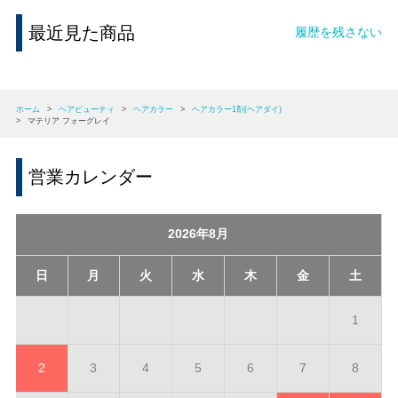
最近見た商品
履歴を残さない
ホーム
>
ヘアビューティ
>
ヘアカラー
>
ヘアカラー1剤(ヘアダイ)
>
マテリア フォーグレイ
営業カレンダー
2026年8月
日
月
火
水
木
金
土
1
2
3
4
5
6
7
8