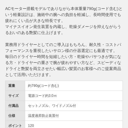
ACモーター搭載モデルでありながら本体重量790g(コード含む)と
いう軽量設計は、施術中の腕への負担を軽減し、長時間使用でも
疲れにくい点が大きな特長です。
マイナスイオン発生装置を内蔵し、乾燥ダメージを抑えながらう
るおいのある艶髪に仕上げます。
業務用ドライヤーとしてのご導入はもちろん、耐久性・コストパ
フォーマンスを重視したいサロン様の什器選定にも最適です。
毎日のドライヤー時間を短縮したい方・乾燥やパサつきが気にな
る方・ドライヤーの重さで腕が疲れやすい方など、スピーディな
ドライと艶髪を両立させたい幅広い髪質のお客様へのご提案商品
として活用いただけます。
重量
約790g(コード含む)
サイズ
電源コード約3.0ｍ
付属品
セットノズル、ワイドノズル付
仕様
温度過昇防止装置付
ポイント
120