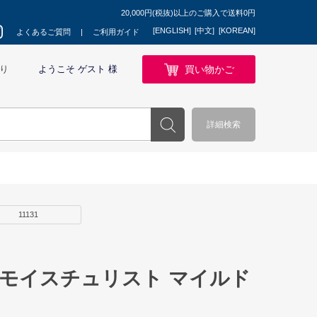
20,000円(税抜)以上のご購入で送料0円
[ENGLISH]
[中文]
[KOREAN]
よくあるご質問
ご利用ガイド
買い物かご
り
ようこそ ゲスト 様
詳細検索
11131
 モイスチュリスト マイルド