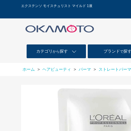
エクステンソ モイスチュリスト マイルド 1液
カテゴリ
探す
ブランド
探
から
で
ホーム
>
ヘアビューティ
>
パーマ
>
ストレートパー