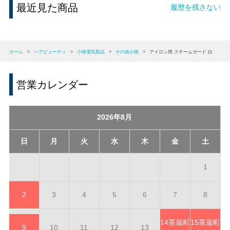
最近見た商品
履歴を残さない
ホーム
>
ヘアビューティ
>
小物電気製品
>
その他小物
>
アイロン用 スチームガード 白
営業カレンダー
2026年8月
日
月
火
水
木
金
土
1
2
3
4
5
6
7
8
14
茶屋町
15
茶屋町
9
10
11
12
13