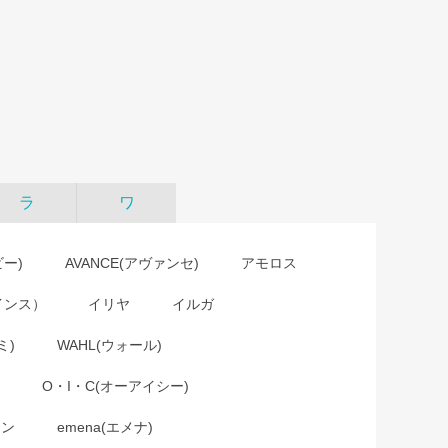
ラ
ワ
ビー)
AVANCE(アヴァンセ)
アモロス
インス）
イリヤ
イルガ
ミ)
WAHL(ウォール)
O・I・C(オーアイシー)
ョン
emena(エメナ)