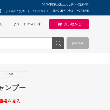
20,000円(税抜)以上のご購入で送料0円
[ENGLISH]
[中文]
[KOREAN]
よくあるご質問
ご利用ガイド
買い物かご
り
ようこそ ゲスト 様
詳細検索
11307
ャンプー
価格を見る