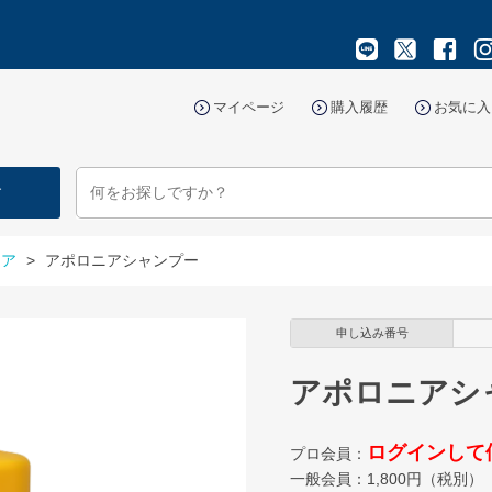
マイページ
購入履歴
お気に入
す
ケア
>
アポロニアシャンプー
申し込み番号
アポロニアシ
ログインして
プロ会員：
一般会員：
1,800
円（税別）