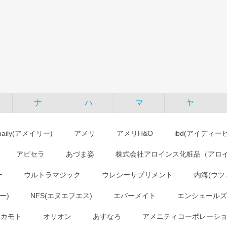
ナ
ハ
マ
ヤ
maily(アメイリー)
アメリ
アメリH&O
ibd(アイディー
アピセラ
あづま姿
株式会社アロインス化粧品（アロ
ー
ウルトラマジック
ウレシーサプリメント
内海(ウツ
ー)
NFS(エヌエフエス)
エバーメイト
エンシェールズ
オカモト
オリオン
あすなろ
アメニティコーポレーシ