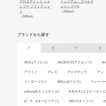
プロエディット シャ
ミュリアム・ゴールド
ンプー ソフトフィッ
シャンプーV
ト
（250ml）
（300ml）
ブランドから探す
ア
カ
サ
タ
AIVIL(アイビル)
AKZENTZ(アクセンツ)
A
アリミノ
アレス
アロマデュウ
アン
インターコスメ
WELLA(ウエラ)
ウェーバ
erikonail(エリコネイル)
N.B.A.A.(エヌビーエーエ
O・P・I(オーピーアイ)
ORLY(オーリー)