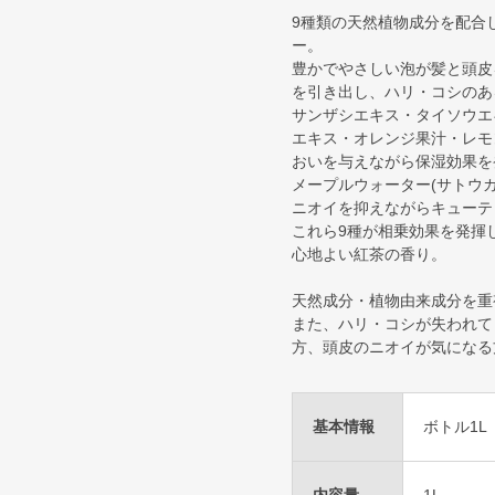
9種類の天然植物成分を配合
ー。
豊かでやさしい泡が髪と頭皮
を引き出し、ハリ・コシのあ
サンザシエキス・タイソウエ
エキス・オレンジ果汁・レモ
おいを与えながら保湿効果を
メープルウォーター(サトウ
ニオイを抑えながらキューテ
これら9種が相乗効果を発揮
心地よい紅茶の香り。
天然成分・植物由来成分を重
また、ハリ・コシが失われて
方、頭皮のニオイが気になる
基本情報
ボトル1L