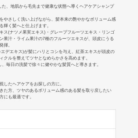
した、地肌から毛先まで健康な状態へ導くヘアケアシャンプ
をやさしく洗い上げながら、髪本来の艶やかなボリューム感
る輝く髪へと仕上げます。
キス(ナツメ果実エキス)・グレープフルーツエキス・リンゴ
ン果汁・ライム果汁の7種のフルーツエキスが、頭皮にうる
発揮。
カエデエキス)が髪にハリとコシを与え、紅茶エキスが頭皮の
ィクルを整えてツヤとなめらかさを高めます。
し、毎日の洗髪で徐々に健やかな髪質へと導きます。
視したヘアケアをお探しの方に。
きた方、ツヤのあるボリューム感のある髪を取り戻したい
方にも最適です。