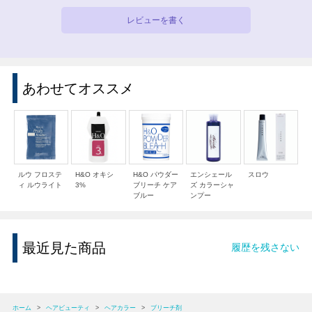
レビューを書く
あわせてオススメ
ルウ フロステ
H&O オキシ
H&O パウダー
エンシェール
スロウ
ィ ルウライト
3%
ブリーチ ケア
ズ カラーシャ
ブルー
ンプー
最近見た商品
履歴を残さない
ホーム
>
ヘアビューティ
>
ヘアカラー
>
ブリーチ剤