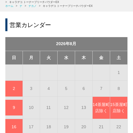
>
キャラデコ トーナーブリーチパウダーEX
ホーム
>
ナ
>
ナカノ
>
キャラデコ トーナーブリーチパウダーEX
営業カレンダー
2026年8月
日
月
火
水
木
金
土
1
2
3
4
5
6
7
8
14
茶屋町
15
茶屋町
9
10
11
12
13
店除く
店除く
16
17
18
19
20
21
22