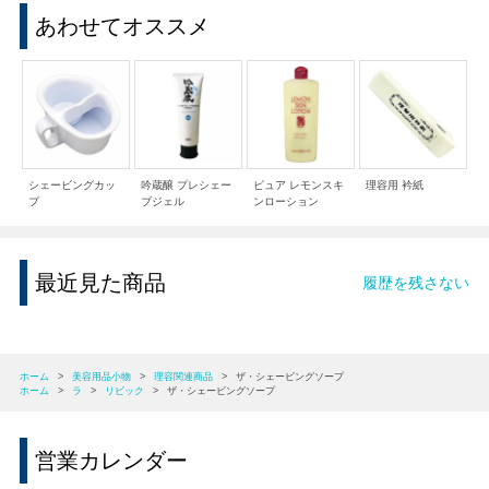
あわせてオススメ
シェービングカッ
吟蔵醸 プレシェー
ピュア レモンスキ
理容用 衿紙
プ
ブジェル
ンローション
最近見た商品
履歴を残さない
ホーム
>
美容用品小物
>
理容関連商品
>
ザ・シェービングソープ
ホーム
>
ラ
>
リビック
>
ザ・シェービングソープ
営業カレンダー