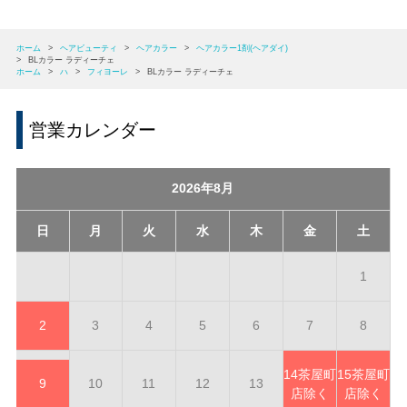
ホーム
>
ヘアビューティ
>
ヘアカラー
>
ヘアカラー1剤(ヘアダイ)
>
BLカラー ラディーチェ
ホーム
>
ハ
>
フィヨーレ
>
BLカラー ラディーチェ
営業カレンダー
2026年8月
日
月
火
水
木
金
土
1
2
3
4
5
6
7
8
14
茶屋町
15
茶屋町
9
10
11
12
13
店除く
店除く