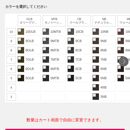
カラーを選択してください
OLB
MTB
CB
NB
W
オリーブブラウン
モノトーンブラウン
クールブラウン
ナチュラルブラウン
ウォームブ
10OLB
10MTB
10CB
10NB
10
10
9OLB
9MTB
9CB
9NB
9W
9
8OLB
8MTB
8CB
8NB
8W
8
7OLB
7MTB
7CB
7NB
7W
7
6OLB
6MTB
6CB
6NB
6W
6
5OLB
5MTB
5CB
5NB
5W
5
4NB
4
3NB
3
数量はカート画面で自由に変更できます。