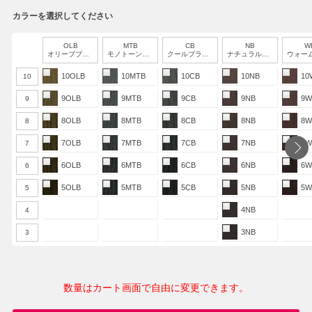
カラーを選択してください
OLB
MTB
CB
NB
W
オリーブブラウン
モノトーンブラウン
クールブラウン
ナチュラルブラウン
ウォームブ
10OLB
10MTB
10CB
10NB
10
10
9OLB
9MTB
9CB
9NB
9W
9
8OLB
8MTB
8CB
8NB
8W
8
7OLB
7MTB
7CB
7NB
7W
7
6OLB
6MTB
6CB
6NB
6W
6
5OLB
5MTB
5CB
5NB
5W
5
4NB
4
3NB
3
数量はカート画面で自由に変更できます。