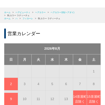
ホーム
>
ヘアビューティ
>
ヘアカラー
>
ヘアカラー1剤(ヘアダイ)
>
BLカラー ラディーチェ
ホーム
>
ハ
>
フィヨーレ
>
BLカラー ラディーチェ
営業カレンダー
2026年8月
日
月
火
水
木
金
土
1
2
3
4
5
6
7
8
14
茶屋町
15
茶屋町
9
10
11
12
13
店除く
店除く