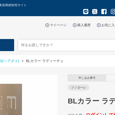
け美容商材卸売サイト
マイページ
購入履歴
お気に入
す
剤(ヘアダイ)
>
BLカラー ラディーチェ
申し込み番号
フィヨーレ
BLカラー ラ