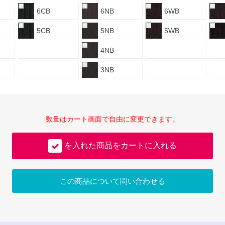
6CB
6NB
6WB
5CB
5NB
5WB
4NB
3NB
数量はカート画面で自由に変更できます。
を入れた商品をカートに入れる
この商品について問い合わせる