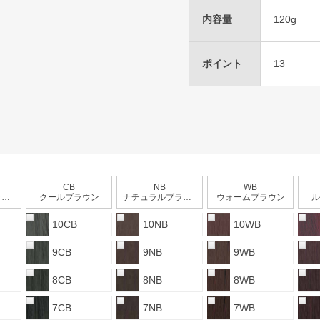
内容量
120g
ポイント
13
CB
NB
WB
ン
クールブラウン
ナチュラルブラウン
ウォームブラウン
ル
10CB
10NB
10WB
9CB
9NB
9WB
8CB
8NB
8WB
7CB
7NB
7WB