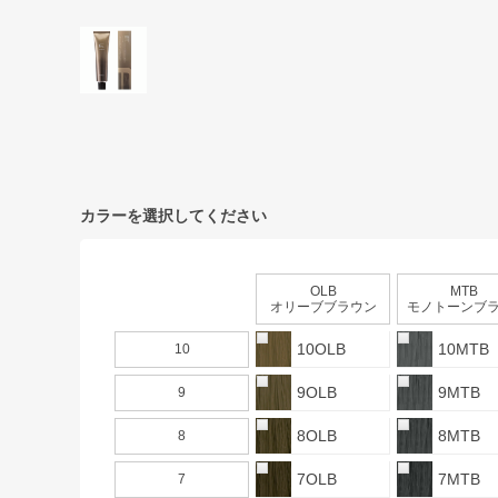
カラーを選択してください
OLB
MTB
オリーブブラウン
モノトーンブラウ
10OLB
10MTB
10
9OLB
9MTB
9
8OLB
8MTB
8
7OLB
7MTB
7