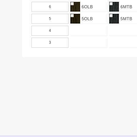
6OLB
6MTB
6
5OLB
5MTB
5
4
3