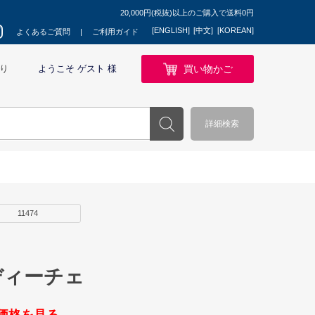
20,000円(税抜)以上のご購入で送料0円
[ENGLISH]
[中文]
[KOREAN]
よくあるご質問
ご利用ガイド
買い物かご
り
ようこそ ゲスト 様
詳細検索
11474
ディーチェ