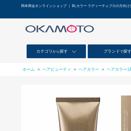
岡本商会オンラインショップ ｜ BLカラー ラディーチェプロの方向
カテゴリ
探す
ブランド
探
から
で
ホーム
>
ヘアビューティ
>
ヘアカラー
>
ヘアカラー1