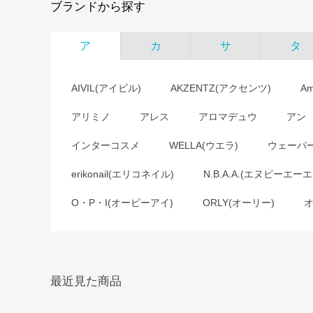
ブランドから探す
ア
カ
サ
タ
AIVIL(アイビル)
AKZENTZ(アクセンツ)
A
アリミノ
アレス
アロマデュウ
アン
インターコスメ
WELLA(ウエラ)
ウェーバ
erikonail(エリコネイル)
N.B.A.A.(エヌビーエーエ
O・P・I(オーピーアイ)
ORLY(オーリー)
最近見た商品