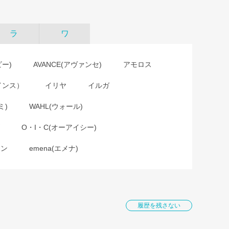
ラ
ワ
ビー)
AVANCE(アヴァンセ)
アモロス
インス）
イリヤ
イルガ
ミ)
WAHL(ウォール)
O・I・C(オーアイシー)
ョン
emena(エメナ)
履歴を残さない