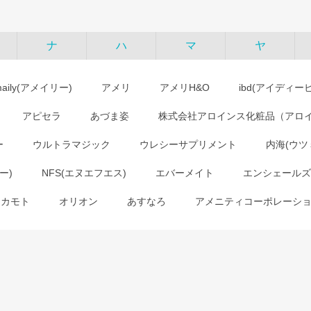
ナ
ハ
マ
ヤ
maily(アメイリー)
アメリ
アメリH&O
ibd(アイディー
アピセラ
あづま姿
株式会社アロインス化粧品（アロ
ー
ウルトラマジック
ウレシーサプリメント
内海(ウツ
ー)
NFS(エヌエフエス)
エバーメイト
エンシェールズ
オカモト
オリオン
あすなろ
アメニティコーポレーシ