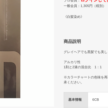
ログインして
プロ会員：
一般会員：
1,305
円（税別）
《白髪染め》
商品説明
グレイヘアでも黒髪でも美し
アルカリ性
1剤と2液の混合比 1：1
※カラーチャートの色味を再
承ください。
基本情報
6CB