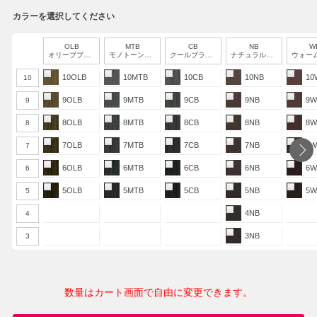
カラーを選択してください
OLB
MTB
CB
NB
W
オリーブブラウン
モノトーンブラウン
クールブラウン
ナチュラルブラウン
ウォームブ
10OLB
10MTB
10CB
10NB
10
10
9OLB
9MTB
9CB
9NB
9W
9
8OLB
8MTB
8CB
8NB
8W
8
7OLB
7MTB
7CB
7NB
7W
7
6OLB
6MTB
6CB
6NB
6W
6
5OLB
5MTB
5CB
5NB
5W
5
4NB
4
3NB
3
数量はカート画面で自由に変更できます。