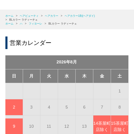
ホーム
>
ヘアビューティ
>
ヘアカラー
>
ヘアカラー1剤(ヘアダイ)
>
BLカラー ラディーチェ
ホーム
>
ハ
>
フィヨーレ
>
BLカラー ラディーチェ
営業カレンダー
2026年8月
日
月
火
水
木
金
土
1
2
3
4
5
6
7
8
14
茶屋町
15
茶屋町
9
10
11
12
13
店除く
店除く