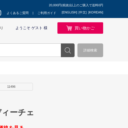
20,000円(税抜)以上のご購入で送料0円
[ENGLISH]
[中文]
[KOREAN]
よくあるご質問
ご利用ガイド
買い物かご
り
ようこそ ゲスト 様
詳細検索
11496
ディーチェ