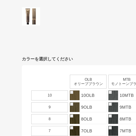
カラーを選択してください
OLB
MTB
オリーブブラウン
モノトーンブラウ
10OLB
10MTB
10
9OLB
9MTB
9
8OLB
8MTB
8
7OLB
7MTB
7