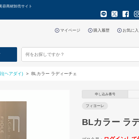
け美容商材卸売サイト
マイページ
購入履歴
お気に入
す
剤(ヘアダイ)
>
BLカラー ラディーチェ
申し込み番号
フィヨーレ
BLカラー ラ