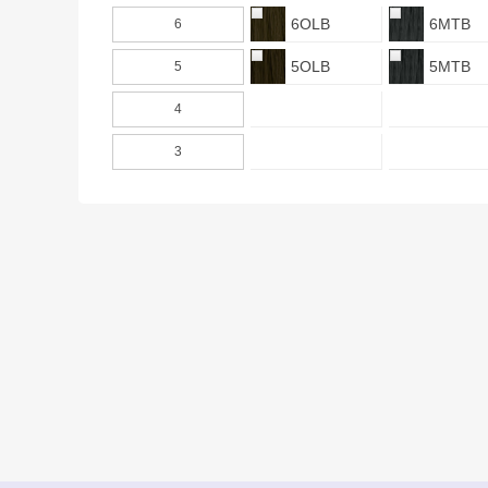
6OLB
6MTB
6
5OLB
5MTB
5
4
3