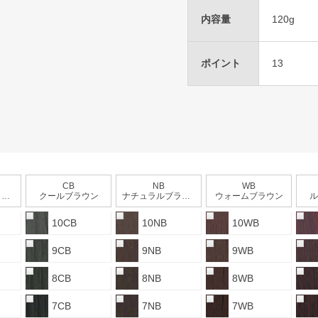
内容量
120g
ポイント
13
CB
NB
WB
ン
クールブラウン
ナチュラルブラウン
ウォームブラウン
ル
10CB
10NB
10WB
9CB
9NB
9WB
8CB
8NB
8WB
7CB
7NB
7WB