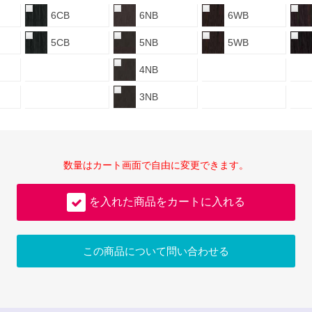
6CB
6NB
6WB
5CB
5NB
5WB
4NB
3NB
数量はカート画面で自由に変更できます。
を入れた商品をカートに入れる
この商品について問い合わせる