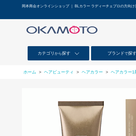
岡本商会オンラインショップ ｜ BLカラー ラディーチェプロの方向
カテゴリ
探す
ブランド
探
から
で
ホーム
>
ヘアビューティ
>
ヘアカラー
>
ヘアカラー1