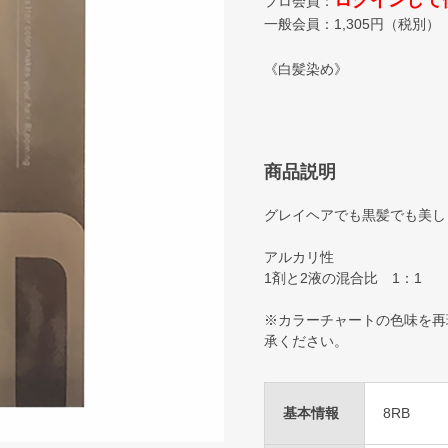
ログインして
プロ会員：
一般会員：
1,305
円（税別）
《白髪染め》
商品説明
グレイヘアでも黒髪でも美し
アルカリ性
1剤と2液の混合比 1：1
※カラーチャートの色味を再
承ください。
基本情報
8RB