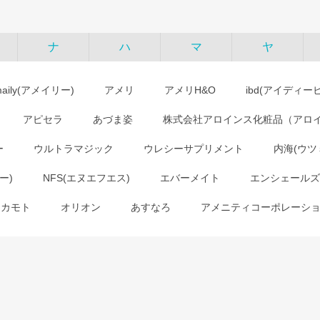
ナ
ハ
マ
ヤ
maily(アメイリー)
アメリ
アメリH&O
ibd(アイディー
アピセラ
あづま姿
株式会社アロインス化粧品（アロ
ー
ウルトラマジック
ウレシーサプリメント
内海(ウツ
ー)
NFS(エヌエフエス)
エバーメイト
エンシェールズ
オカモト
オリオン
あすなろ
アメニティコーポレーシ