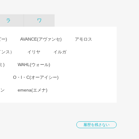
ラ
ワ
ビー)
AVANCE(アヴァンセ)
アモロス
インス）
イリヤ
イルガ
ミ)
WAHL(ウォール)
O・I・C(オーアイシー)
ョン
emena(エメナ)
履歴を残さない