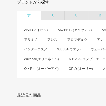
ブランドから探す
ア
カ
サ
タ
AIVIL(アイビル)
AKZENTZ(アクセンツ)
A
アリミノ
アレス
アロマデュウ
アン
インターコスメ
WELLA(ウエラ)
ウェーバ
erikonail(エリコネイル)
N.B.A.A.(エヌビーエーエ
O・P・I(オーピーアイ)
ORLY(オーリー)
最近見た商品