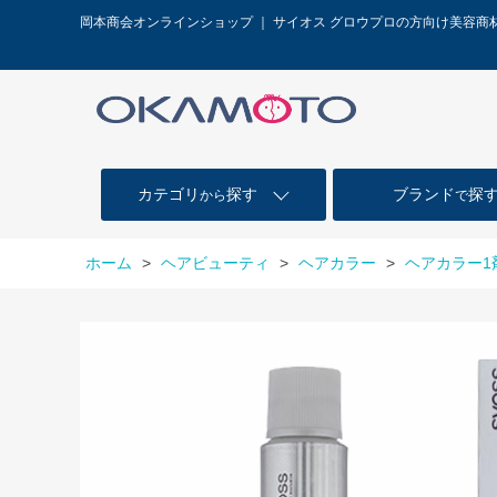
岡本商会オンラインショップ ｜ サイオス グロウプロの方向け美容商
カテゴリ
探す
ブランド
探
から
で
ホーム
>
ヘアビューティ
>
ヘアカラー
>
ヘアカラー1