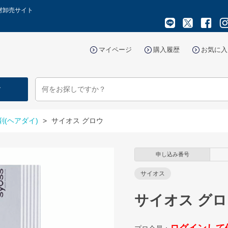
材卸売サイト
マイページ
購入履歴
お気に入
す
剤(ヘアダイ)
>
サイオス グロウ
申し込み番号
サイオス
サイオス グ