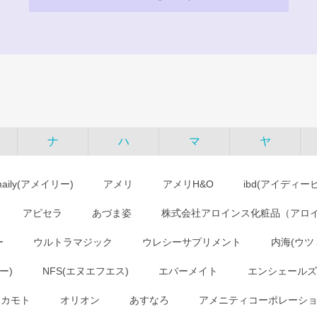
ナ
ハ
マ
ヤ
maily(アメイリー)
アメリ
アメリH&O
ibd(アイディー
アピセラ
あづま姿
株式会社アロインス化粧品（アロ
ー
ウルトラマジック
ウレシーサプリメント
内海(ウツ
ー)
NFS(エヌエフエス)
エバーメイト
エンシェールズ
オカモト
オリオン
あすなろ
アメニティコーポレーシ