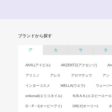
ブランドから探す
ア
カ
サ
タ
AIVIL(アイビル)
AKZENTZ(アクセンツ)
A
アリミノ
アレス
アロマデュウ
アン
インターコスメ
WELLA(ウエラ)
ウェーバ
erikonail(エリコネイル)
N.B.A.A.(エヌビーエーエ
O・P・I(オーピーアイ)
ORLY(オーリー)