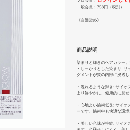
ログインして
プロ会員：
一般会員：
758
円（税別）
《白髪染め》
商品説明
染まりと輝きのヘアカラー。
・しっかりとした染まり: 
グメントが髪の内部に浸透し
・溢れるような輝き: サイ
より鮮やかに、健康的に見せ
・心地よい施術低臭: サイ
ーです。施術中も快適な環境
・美しい色味が持続: サイ
ます。色褪せしにくく、美し