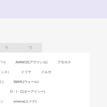
ラ
ワ
ビー)
AVANCE(アヴァンセ)
アモロス
インス）
イリヤ
イルガ
ミ)
WAHL(ウォール)
O・I・C(オーアイシー)
ョン
emena(エメナ)