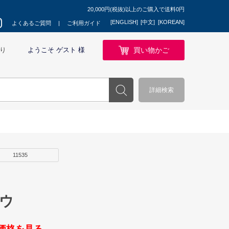
20,000円(税抜)以上のご購入で送料0円
[ENGLISH]
[中文]
[KOREAN]
よくあるご質問
ご利用ガイド
買い物かご
り
ようこそ ゲスト 様
詳細検索
11535
ロウ