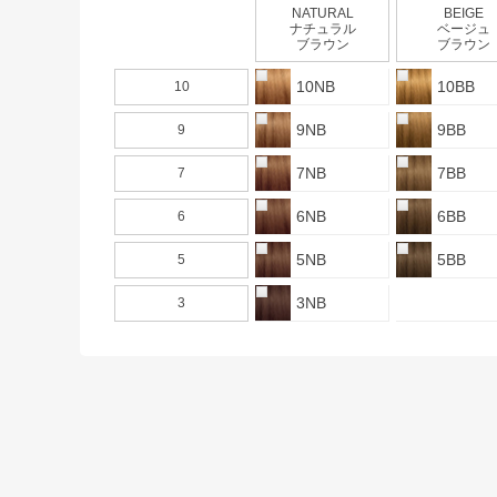
NATURAL
BEIGE
ナチュラル
ベージュ
ブラウン
ブラウン
10NB
10BB
10
9NB
9BB
9
7NB
7BB
7
6NB
6BB
6
5NB
5BB
5
3NB
3