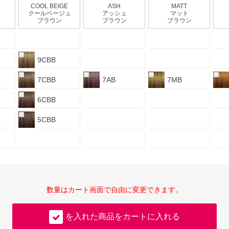
COOL BEIGE
ASH
MATT
クールベージュ
アッシュ
マット
ブラウン
ブラウン
ブラウン
9CBB
7CBB
7AB
7MB
6CBB
5CBB
数量はカート画面で自由に変更できます。
を入れた商品をカートに入れる