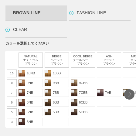
BROWN LINE
FASHION LINE
CLEAR
カラーを選択してください
NATURAL
BEIGE
COOL BEIGE
ASH
MA
ナチュラル
ベージュ
クールベージュ
アッシュ
マ
ブラウン
ブラウン
ブラウン
ブラウン
ブラ
10NB
10BB
10
9NB
9BB
9CBB
9
7NB
7BB
7CBB
7AB
7M
7
6NB
6BB
6CBB
6
5NB
5BB
5CBB
5
3NB
3