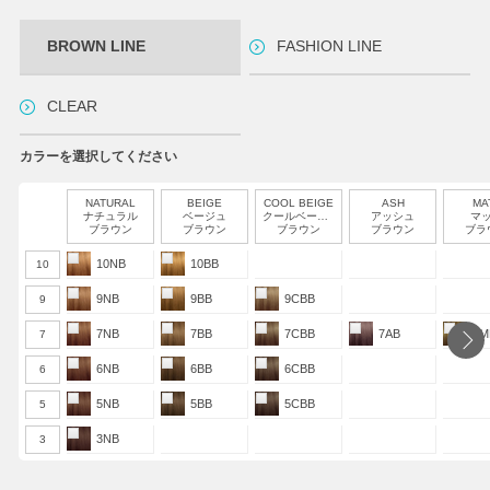
BROWN LINE
FASHION LINE
CLEAR
カラーを選択してください
NATURAL
BEIGE
COOL BEIGE
ASH
MA
ナチュラル
ベージュ
クールベージュ
アッシュ
マ
ブラウン
ブラウン
ブラウン
ブラウン
ブラ
10NB
10BB
10
9NB
9BB
9CBB
9
7NB
7BB
7CBB
7AB
7M
7
6NB
6BB
6CBB
6
5NB
5BB
5CBB
5
3NB
3