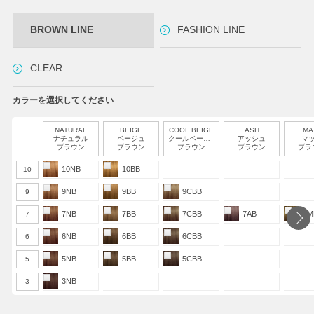
BROWN LINE
FASHION LINE
CLEAR
カラーを選択してください
NATURAL
BEIGE
COOL BEIGE
ASH
MA
ナチュラル
ベージュ
クールベージュ
アッシュ
マ
ブラウン
ブラウン
ブラウン
ブラウン
ブラ
10NB
10BB
10
9NB
9BB
9CBB
9
7NB
7BB
7CBB
7AB
7M
7
6NB
6BB
6CBB
6
5NB
5BB
5CBB
5
3NB
3