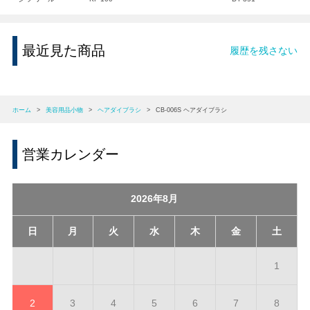
最近見た商品
履歴を残さない
ホーム
>
美容用品小物
>
ヘアダイブラシ
>
CB-006S ヘアダイブラシ
営業カレンダー
2026年8月
日
月
火
水
木
金
土
1
2
3
4
5
6
7
8