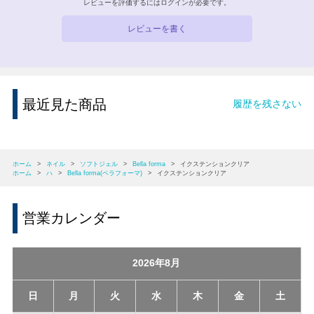
レビューを評価するには
ログイン
が必要です。
レビューを書く
最近見た商品
履歴を残さない
ホーム
>
ネイル
>
ソフトジェル
>
Bella forma
>
イクステンションクリア
ホーム
>
ハ
>
Bella forma(ベラフォーマ)
>
イクステンションクリア
営業カレンダー
2026年8月
日
月
火
水
木
金
土