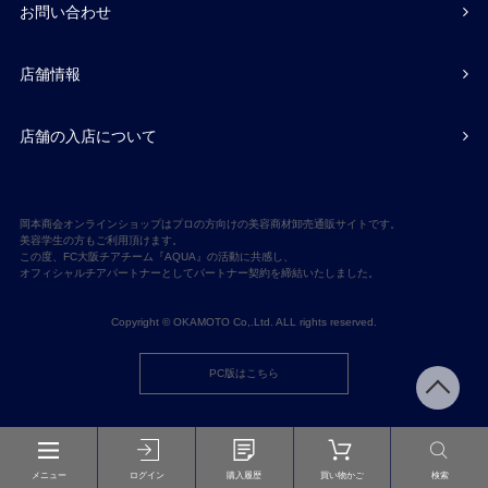
お問い合わせ
店舗情報
店舗の入店について
岡本商会オンラインショップはプロの方向けの美容商材卸売通販サイトです。
美容学生の方もご利用頂けます。
この度、FC大阪チアチーム『AQUA』の活動に共感し、
オフィシャルチアパートナーとしてパートナー契約を締結いたしました。
Copyright © OKAMOTO Co,.Ltd. ALL rights reserved.
PC版はこちら
メニュー
ログイン
購入履歴
買い物かご
検索