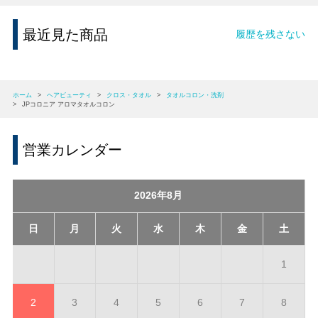
最近見た商品
履歴を残さない
ホーム
>
ヘアビューティ
>
クロス・タオル
>
タオルコロン・洗剤
>
JPコロニア アロマタオルコロン
営業カレンダー
2026年8月
日
月
火
水
木
金
土
1
2
3
4
5
6
7
8