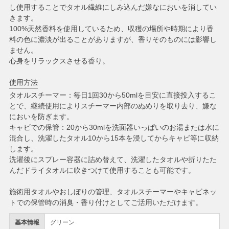
し使用することでタオル繊維にしみ込んだ嫌なにおいを消してい
きます。
100%天然香料を使用しているため、収穫の場所や時期により香
料の色に濃淡が出ることがありますが、香りそのものには影響し
ません。
心身をリラックスさせる香り。
使用方法
タオルスチーマー：毎日1回30から50mlを目安に直接投入するこ
とで、継続使用によりスチーマー内部のぬめりを取り去り、嫌な
においを防ぎます。
キャビでの保管：20から30mlを洗面器いっぱいのお湯または水に
混合し、洗濯したタオル10から15本を浸してからキャビ等に収納
します。
洗濯後にスプレー容器に詰め替えて、洗濯したタオルや折りたた
んだドライタオルに吹きつけて使用することも可能です。
施術用タオルやおしぼりの管理、タオルスチーマーやキャビネッ
トでの保管時の消臭・香り付けとしてご活用いただけます。
基本情報
グリーン