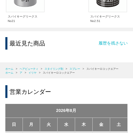
スパイキーグリークス
スパイキーグリークス
No21
No2.51
最近見た商品
履歴を残さない
ホーム
>
ヘアビューティ
>
スタイリング剤
>
スプレー
>
スパイキーロコックエアー
ホーム
>
ア
>
イリヤ
>
スパイキーロコックエアー
営業カレンダー
2026年8月
日
月
火
水
木
金
土