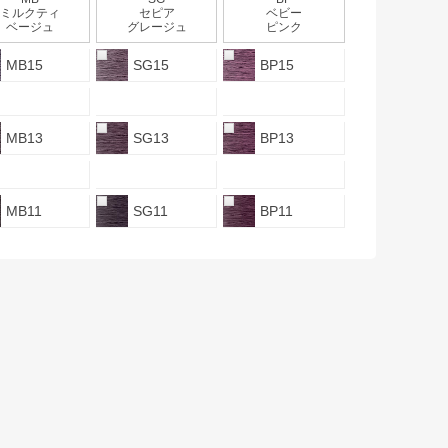
ミルクティ
セピア
ベビー
ベージュ
グレージュ
ピンク
MB15
SG15
BP15
MB13
SG13
BP13
MB11
SG11
BP11