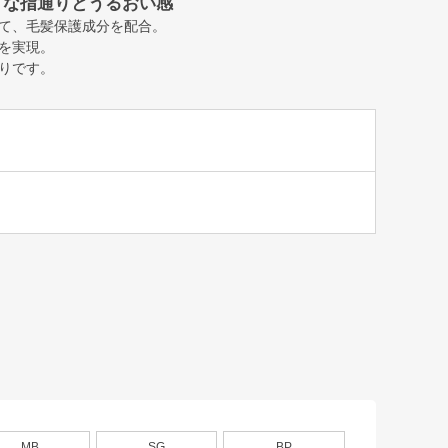
うな指通りとうるおい感
て、毛髪保護成分を配合。
を実現。
りです。
MB
SG
BP