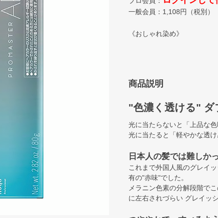
ログインして
プロ会員：
一般会員：
1,108
円（税別）
《おしゃれ染め》
商品説明
"色濃く透ける" 
光に当たらないと「上品な色
光に当たると「軽やかな透け
日本人の髪では難しか
これまで外国人風のグレイッ
有の"赤味"でした。
メラニン色素の分解段階でこ
に左右されづらい グレイッ