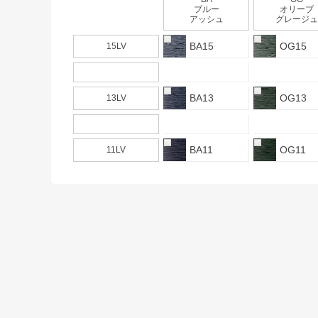
ブルー
オリーブ
アッシュ
グレージュ
BA15
OG15
15LV
BA13
OG13
13LV
BA11
OG11
11LV