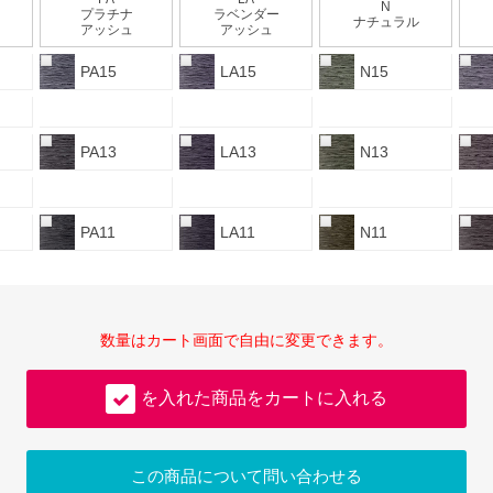
N
プラチナ
ラベンダー
ナチュラル
アッシュ
アッシュ
PA15
LA15
N15
PA13
LA13
N13
PA11
LA11
N11
数量はカート画面で自由に変更できます。
を入れた商品をカートに入れる
この商品について問い合わせる