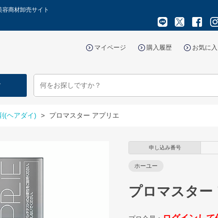
美容商材卸売サイト
マイページ
購入履歴
お気に入
す
剤(ヘアダイ)
>
プロマスター アプリエ
申し込み番号
ホーユー
プロマスター