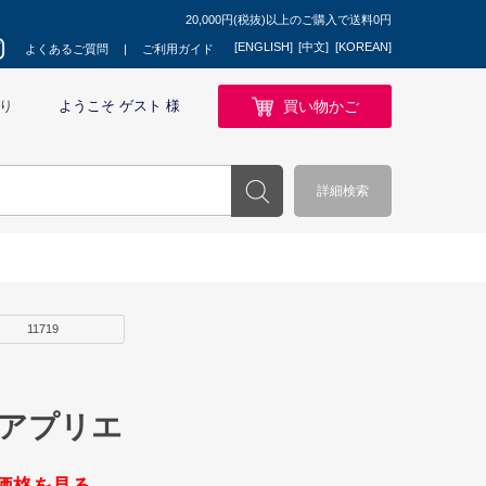
20,000円(税抜)以上のご購入で送料0円
[ENGLISH]
[中文]
[KOREAN]
よくあるご質問
ご利用ガイド
買い物かご
り
ようこそ ゲスト 様
詳細検索
11719
 アプリエ