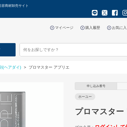
美容商材卸売サイト
マイページ
購入履歴
お気に入
す
剤(ヘアダイ)
>
プロマスター アプリエ
申し込み番号
ホーユー
プロマスター