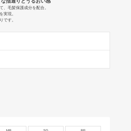
うな指通りとうるおい感
て、毛髪保護成分を配合。
を実現。
りです。
MB
SG
BP