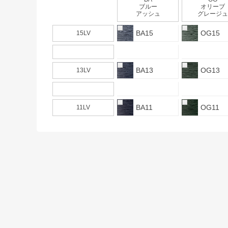
ブルー
オリーブ
アッシュ
グレージュ
BA15
OG15
15LV
BA13
OG13
13LV
BA11
OG11
11LV