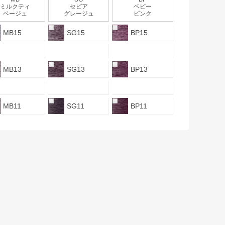
ミルクティ
セピア
ベビー
ベージュ
グレージュ
ピンク
MB15
SG15
BP15
MB13
SG13
BP13
MB11
SG11
BP11