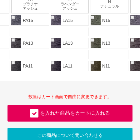
N
プラチナ
ラベンダー
ナチュラル
アッシュ
アッシュ
PA15
LA15
N15
PA13
LA13
N13
PA11
LA11
N11
数量はカート画面で自由に変更できます。
を入れた商品をカートに入れる
この商品について問い合わせる