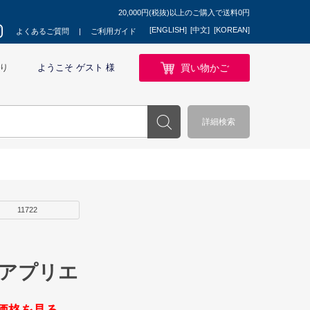
20,000円(税抜)以上のご購入で送料0円
[ENGLISH]
[中文]
[KOREAN]
よくあるご質問
ご利用ガイド
買い物かご
り
ようこそ ゲスト 様
詳細検索
11722
 アプリエ