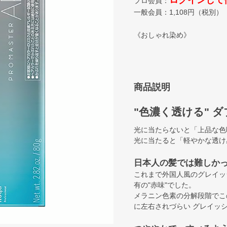
ログインして
プロ会員：
一般会員：
1,108
円（税別）
《おしゃれ染め》
商品説明
"色濃く透ける" 
光に当たらないと「上品な色
光に当たると「軽やかな透け
日本人の髪では難しか
これまで外国人風のグレイッ
有の"赤味"でした。
メラニン色素の分解段階でこ
に左右されづらい グレイッ