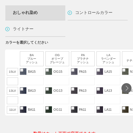
おしゃれ染め
コントロールカラー
ライトナー
カラーを選択してください
BA
OG
PA
LA
ブルー
オリーブ
プラチナ
ラベンダー
ナチ
アッシュ
グレージュ
アッシュ
アッシュ
BA15
OG15
PA15
LA15
N
15LV
BA13
OG13
PA13
LA13
N
13LV
BA11
OG11
PA11
LA11
N
11LV