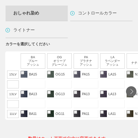
おしゃれ染め
コントロールカラー
ライトナー
カラーを選択してください
BA
OG
PA
LA
ブルー
オリーブ
プラチナ
ラベンダー
ナチ
アッシュ
グレージュ
アッシュ
アッシュ
BA15
OG15
PA15
LA15
N
15LV
BA13
OG13
PA13
LA13
N
13LV
BA11
OG11
PA11
LA11
N
11LV