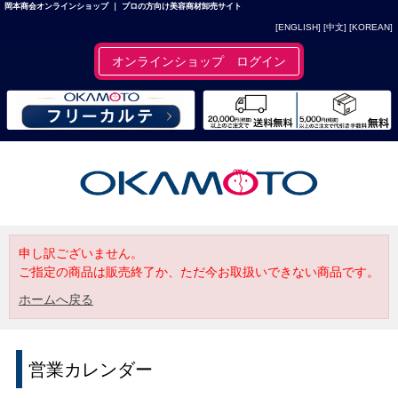
岡本商会オンラインショップ ｜ プロの方向け美容商材卸売サイト
[ENGLISH]
[中文]
[KOREAN]
オンラインショップ ログイン
申し訳ございません。
ご指定の商品は販売終了か、ただ今お取扱いできない商品です。
ホームへ戻る
営業カレンダー