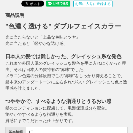
お気に入りに登録する
商品説明
"色濃く透ける" ダブルフェイスカラー
光に当たらないと「上品な色味とツヤ』
光に当たると「軽やかな透け感」
日本人の髪では難しかった、グレイッシュ系な発色
これまで外国人風のグレイッシュな髪色を手に入れにくかった理
由、それは日本人の髪特有の"赤味"でした。
メラニン色素の分解段階でこの"赤味"をしっかり抑えることで、
髪本来のアンダートーンに左右されづらい グレイッシュな色と透
明感を叶えました。
つややかで、すべるような指通りとうるおい感
髪のコンディションに配慮して、毛髪保護成分を配合。
艶やかですべるような指通りを実現。
質感にまでこだわった仕上がりです。
基本情報
LT